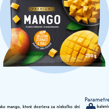
Parametr
baleni
ako mango, ktoré dozrieva za niekoľko dní