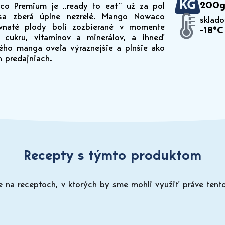
200
co Premium je „ready to eat“ už za pol
sa zberá úplne nezrelé. Mango Nowaco
sklado
vnaté plody boli zozbierané v momente
-18°C
ac cukru, vitamínov a minerálov, a ihneď
ého manga oveľa výraznejšie a plnšie ako
 predajniach.
Recepty s týmto produktom
 na receptoch, v ktorých by sme mohli využiť práve tent