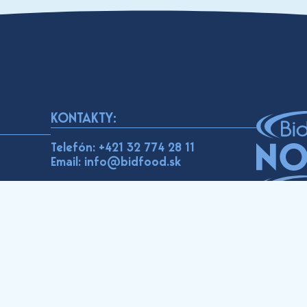
KONTAKTY:
Telefón:
+421 32 774 28 11
Email: info@bidfood.sk
E-shop p