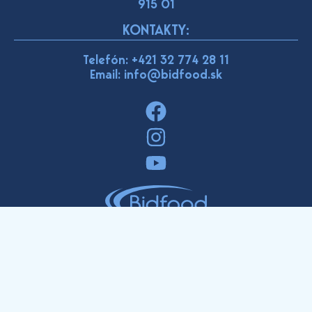
915 01
KONTAKTY:
Telefón:
+421 32 774 28 11
Email: info@bidfood.sk
E-shop pre obchodníkov