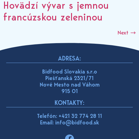
Hovädzí vývar s jemnou
francúzskou zeleninou
Next
→
ADRESA:
Bidfood Slovakia s.r.o
Piešťanská 2321/71
Nové Mesto nad Váhom
915 01
KONTAKTY:
Telefón:
+421 32 774 28 11
Email: info@bidfood.sk