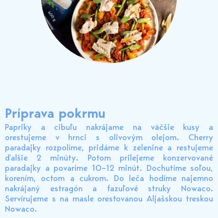
Príprava pokrmu
Papriky a cibuľu nakrájame na väčšie kusy a
orestujeme v hrnci s olivovým olejom. Cherry
paradajky rozpolíme, pridáme k zelenine a restujeme
ďalšie 2 minúty. Potom prilejeme konzervované
paradajky a povaríme 10–12 minút. Dochutíme soľou,
korením, octom a cukrom. Do leča hodíme najemno
nakrájaný estragón a fazuľové struky Nowaco.
Servírujeme s na masle orestovanou Aljašskou treskou
Nowaco.