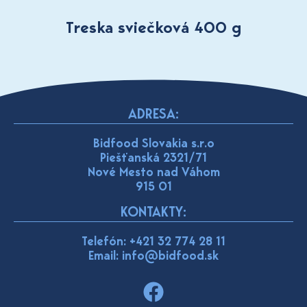
Treska sviečková 400 g
ADRESA:
Bidfood Slovakia s.r.o
Piešťanská 2321/71
Nové Mesto nad Váhom
915 01
KONTAKTY:
Telefón:
+421 32 774 28 11
Email: info@bidfood.sk