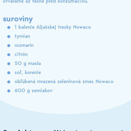
otvárame až tesne pred konzumáciou.
suroviny
1 balenie Aljašskej tresky Nowaco
tymian
rozmarín
citrón
50 g masla
soľ, korenie
obľúbená mrazená zeleninová zmes Nowaco
600 g zemiakov