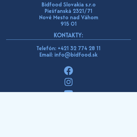
Bidfood Slovakia s.r.o
Piešťanská 2321/71
Nové Mesto nad Váhom
915 01
KONTAKTY:
Telefón:
+421 32 774 28 11
Email: info@bidfood.sk