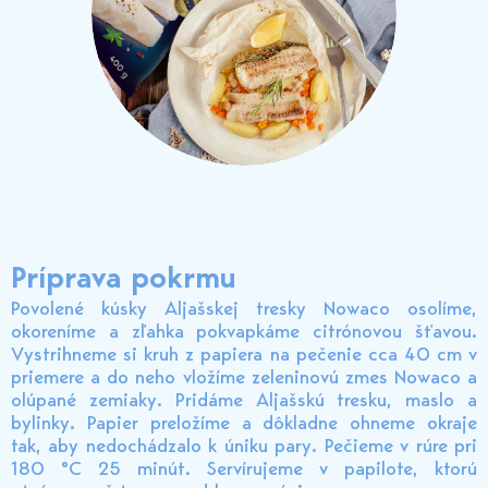
Príprava pokrmu
Povolené kúsky Aljašskej tresky Nowaco osolíme,
okoreníme a zľahka pokvapkáme citrónovou šťavou.
Vystrihneme si kruh z papiera na pečenie cca 40 cm v
priemere a do neho vložíme zeleninovú zmes Nowaco a
olúpané zemiaky. Pridáme Aljašskú tresku, maslo a
bylinky. Papier preložíme a dôkladne ohneme okraje
tak, aby nedochádzalo k úniku pary. Pečieme v rúre pri
180 °C 25 minút. Servírujeme v papilote, ktorú