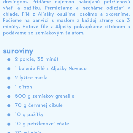
dresingom. Pridáme najemno nakrájanú petržlenovú
vňať a pažítku. Premiešame a necháme odležať v
chlade. Filé z Aljašky osušíme, osolíme a okoreníme.
Pečieme na panvici s maslom z každej strany cca 3
minúty. Hotové filé z Aljašky pokvapkáme citrónom a
podávame so zemiakovým šalátom.
suroviny
2 porcie, 35 minút
1 balenie Filé z Aljašky Nowaco
2 lyžice masla
1 citrón
500 g zemiakov grenaille
70 g červenej cibule
10 g pažítky
10 g petržlenovej vňate