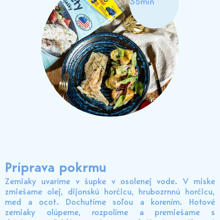
35min
Príprava pokrmu
Zemiaky uvaríme v šupke v osolenej vode. V miske
zmiešame olej, dijonskú horčicu, hrubozrnnú horčicu,
med a ocot. Dochutíme soľou a korením. Hotové
zemiaky olúpeme, rozpolíme a premiešame s