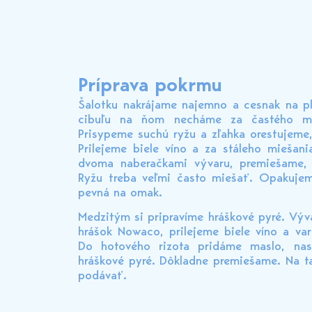
Príprava pokrmu
Šalotku nakrájame najemno a cesnak na pl
cibuľu na ňom necháme za častého mi
Prisypeme suchú ryžu a zľahka orestujeme, 
Prilejeme biele víno a za stáleho mieša
dvoma naberačkami vývaru, premiešame, 
Ryžu treba veľmi často miešať. Opakujem
pevná na omak.
Medzitým si pripravíme hráškové pyré. Vý
hrášok Nowaco, prilejeme biele víno a v
Do hotového rizota pridáme maslo, na
hráškové pyré. Dôkladne premiešame. Na t
podávať.