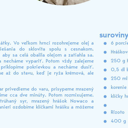
surovin
átky. Vo veľkom hrnci rozohrejeme olej a
6 porci
ešania do sklovita spolu s cesnakom.
Hráškov
aby sa celá obalila olejom a zatiahla sa.
250 g 
nia necháme vypariť. Potom vždy zalejeme
priklopíme pokrievkou a necháme dusiť.
0,5 dl 
e až do stavu, keď je ryža krémová, ale
250 ml 
korenie
var privedieme do varu, prisypeme mrazený
aríme cca dve minúty. Potom rozmixujeme.
klíčky 
strúhaný syr, mrazený hrášok Nowaco a
anieri ozdobíme klíčkami hrášku a môžeme
Rizoto
400 g 