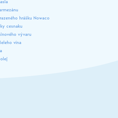
asla
armezánu
razeného hrášku Nowaco
iky cesnaku
eninového vývaru
ieleho vína
ka
olej