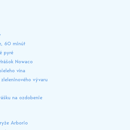
y
e, 60 minút
é pyré
Hrášok Nowaco
bieleho vína
zleleninového vývaru
hrášku na ozdobenie
ryže Arborio