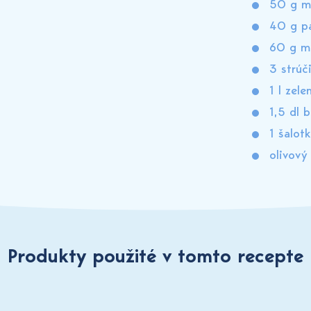
50 g m
40 g p
60 g m
3 strúč
1 l zel
1,5 dl b
1 šalot
olivový 
Produkty použité v tomto recepte