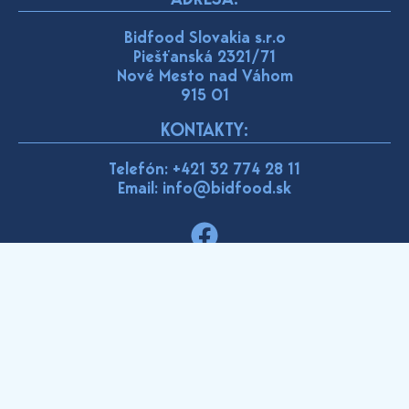
ADRESA:
Bidfood Slovakia s.r.o
Piešťanská 2321/71
Nové Mesto nad Váhom
915 01
KONTAKTY:
Telefón:
+421 32 774 28 11
Email: info@bidfood.sk