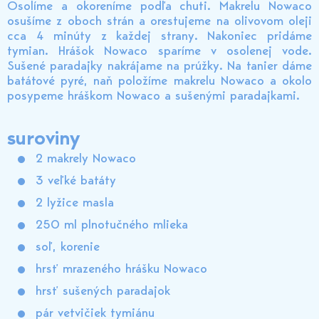
Osolíme a okoreníme podľa chuti. Makrelu Nowaco
osušíme z oboch strán a orestujeme na olivovom oleji
cca 4 minúty z každej strany. Nakoniec pridáme
tymian. Hrášok Nowaco sparíme v osolenej vode.
Sušené paradajky nakrájame na prúžky. Na tanier dáme
batátové pyré, naň položíme makrelu Nowaco a okolo
posypeme hráškom Nowaco a sušenými paradajkami.
suroviny
2 makrely Nowaco
3 veľké batáty
2 lyžice masla
250 ml plnotučného mlieka
soľ, korenie
hrsť mrazeného hrášku Nowaco
hrsť sušených paradajok
pár vetvičiek tymiánu