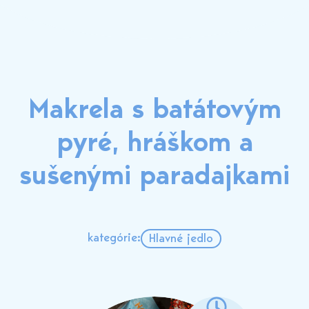
Makrela s batátovým
pyré, hráškom a
sušenými paradajkami
kategórie:
Hlavné jedlo