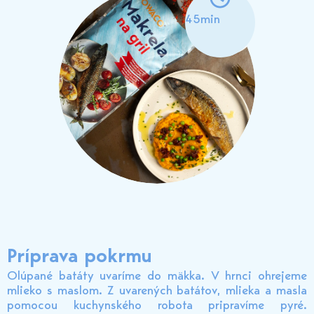
45min
Príprava pokrmu
Olúpané batáty uvaríme do mäkka. V hrnci ohrejeme
mlieko s maslom. Z uvarených batátov, mlieka a masla
pomocou kuchynského robota pripravíme pyré.