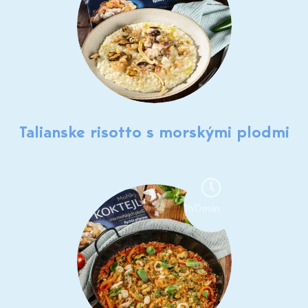
Talianske risotto s morskými plodmi
1h0min