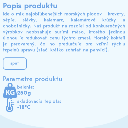
Popis produktu
Ide o mix najobľúbenejších morských plodov – krevety,
sépie, slávky, kalamáre, kalamárové krúžky a
chobotničky. Náš produkt na rozdiel od konkurenčných
výrobkov neobsahuje surimi mäso, ktorého jedinou
úlohou je redukovať cenu týchto zmesí. Morský kokteil
je predvarený, čo ho predurčuje pre veľmi rýchlu
tepelnú úpravu (stačí krátko zohriať na panvici).
späť
Parametre produktu
balenie:
250g
skladovacia teplota:
-18°C