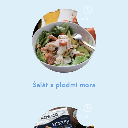
35min
Šalát s plodmi mora
40min